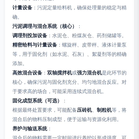
计量设备
：污泥定量给料机，确保处理量的稳定与精
确。
污泥调理与混合系统（核心）
：
调理剂投加设备
：水泥仓、粉煤灰仓、药剂储罐等。
精密给料与计量设备
：螺旋秤、皮带秤、液体计量泵
等，用于固化剂（如水泥、石灰）、絮凝剂等的精确
添加。
高效混合设备
：
双轴搅拌机
或
强力混合机
是此环节的
核心，确保污泥与固化剂充分、均匀地混合反应。对
于要求高的场合，可能采用连续式混合机。
固化成型系统（可选）
：
根据最终处置要求，可能配备
压砖机
、
制粒机
等，将
混合后的物料压制成型，便于运输与资源化利用。
养护与输送系统
：
混合后的物料需要一定时间进行养护以形成强度，可