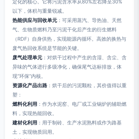
定化的核心。它将污泥含水率从80%左右降至30%
以下，体积与重量锐减。
热能供应与回收单元
：可采用蒸汽、导热油、天然
气、生物质燃料乃至污泥干化后产生的衍生燃料
（RDF）自身供热，实现能源内循环。高效的换热与
废气热回收系统是节能的关键。
废气处理单元
：对烘干过程中产生的含湿、含尘、含
异味的气体进行多级净化，确保尾气达标排放，体
现“环保”内核。
资源化产品出路
：烘干后的污泥颗粒，其价值得以重
塑：
燃料化利用
：作为水泥窑、电厂或工业锅炉的辅助燃
料，实现热能回收。
建材化利用
：用于制砖、生产水泥熟料或作为路基
土，实现物质回用。